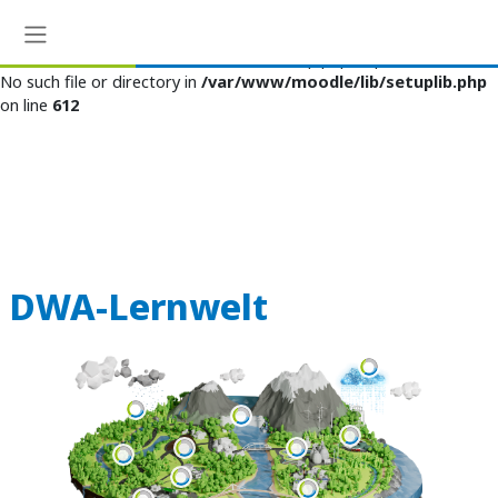
Warning
:
Website-Übersicht
rename(/var/moodledata/cache/bootstrap.php.tmp6a75d7e186551,
No such file or directory in
/var/www/moodle/lib/setuplib.php
on line
612
Zum Hauptinhalt
DWA-Lernwelt
Blöcke