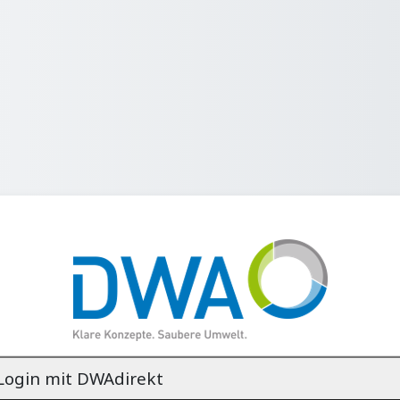
cesso a DWA-Lernwelt
Login mit DWAdirekt